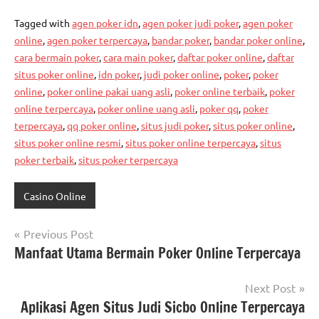
Tagged with
agen poker idn
,
agen poker judi poker
,
agen poker
online
,
agen poker terpercaya
,
bandar poker
,
bandar poker online
,
cara bermain poker
,
cara main poker
,
daftar poker online
,
daftar
situs poker online
,
idn poker
,
judi poker online
,
poker
,
poker
online
,
poker online pakai uang asli
,
poker online terbaik
,
poker
online terpercaya
,
poker online uang asli
,
poker qq
,
poker
terpercaya
,
qq poker online
,
situs judi poker
,
situs poker online
,
situs poker online resmi
,
situs poker online terpercaya
,
situs
poker terbaik
,
situs poker terpercaya
Casino Online
Post
Previous Post
Manfaat Utama Bermain Poker Online Terpercaya
navigation
Next Post
Aplikasi Agen Situs Judi Sicbo Online Terpercaya