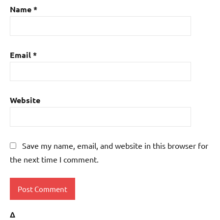
Name
*
Email
*
Website
Save my name, email, and website in this browser for
the next time I comment.
Δ