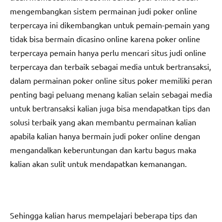
mengembangkan sistem permainan judi poker online
terpercaya ini dikembangkan untuk pemain-pemain yang
tidak bisa bermain dicasino online karena poker online
terpercaya pemain hanya perlu mencari situs judi online
terpercaya dan terbaik sebagai media untuk bertransaksi,
dalam permainan poker online situs poker memiliki peran
penting bagi peluang menang kalian selain sebagai media
untuk bertransaksi kalian juga bisa mendapatkan tips dan
solusi terbaik yang akan membantu permainan kalian
apabila kalian hanya bermain judi poker online dengan
mengandalkan keberuntungan dan kartu bagus maka
kalian akan sulit untuk mendapatkan kemanangan.
Sehingga kalian harus mempelajari beberapa tips dan