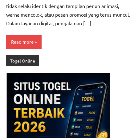
tidak selalu identik dengan tampilan penuh animasi,
warna mencolok, atau pesan promosi yang terus muncul.
Dalam layanan digital, pengalaman […]
Read more
Togel Online