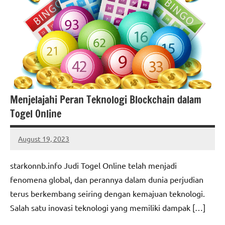
Menjelajahi Peran Teknologi Blockchain dalam
Togel Online
August 19, 2023
hgawhd0j
No
comments
starkonnb.info Judi Togel Online telah menjadi
fenomena global, dan perannya dalam dunia perjudian
terus berkembang seiring dengan kemajuan teknologi.
Salah satu inovasi teknologi yang memiliki dampak […]