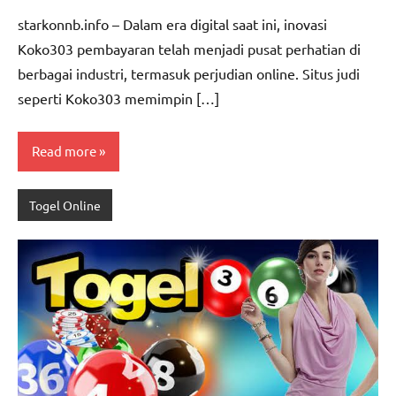
comments
starkonnb.info – Dalam era digital saat ini, inovasi
Koko303 pembayaran telah menjadi pusat perhatian di
berbagai industri, termasuk perjudian online. Situs judi
seperti Koko303 memimpin […]
Read more
Togel Online