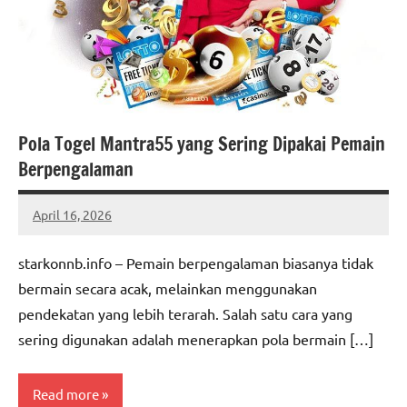
Pola Togel Mantra55 yang Sering Dipakai Pemain
Berpengalaman
April 16, 2026
hgawhd0j
starkonnb.info – Pemain berpengalaman biasanya tidak
bermain secara acak, melainkan menggunakan
pendekatan yang lebih terarah. Salah satu cara yang
sering digunakan adalah menerapkan pola bermain […]
Read more