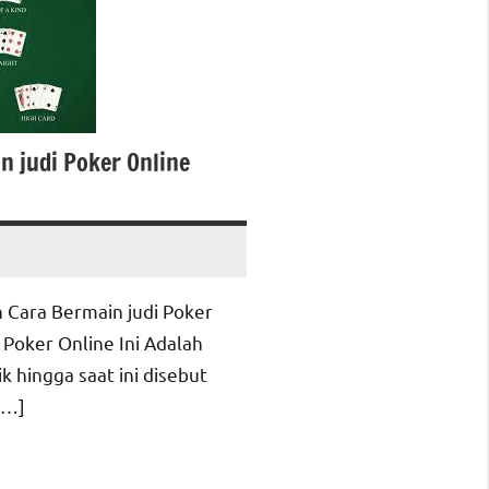
n judi Poker Online
n Cara Bermain judi Poker
Poker Online Ini Adalah
k hingga saat ini disebut
[…]