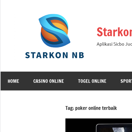
Skip
to
content
Starko
Aplikasi Sicbo Ju
HOME
CASINO ONLINE
TOGEL ONLINE
SPOR
Tag:
poker online terbaik