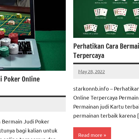
Perhatikan Cara Bermai
Terpercaya
May 28, 2022
allanpoe
No
i Poker Online
comments
starkonnb.info – Perhatika
Online Terpercaya Permain 
Permainan judi Kartu terbai
permainan terbaik karena 
 Bermain Judi Poker
tunya bagi kalian untuk
Read more