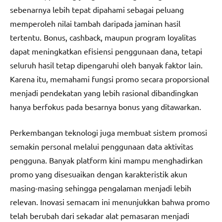
sebenarnya lebih tepat dipahami sebagai peluang
memperoleh nilai tambah daripada jaminan hasil
tertentu. Bonus, cashback, maupun program loyalitas
dapat meningkatkan efisiensi penggunaan dana, tetapi
seluruh hasil tetap dipengaruhi oleh banyak faktor lain.
Karena itu, memahami fungsi promo secara proporsional
menjadi pendekatan yang lebih rasional dibandingkan
hanya berfokus pada besarnya bonus yang ditawarkan.
Perkembangan teknologi juga membuat sistem promosi
semakin personal melalui penggunaan data aktivitas
pengguna. Banyak platform kini mampu menghadirkan
promo yang disesuaikan dengan karakteristik akun
masing-masing sehingga pengalaman menjadi lebih
relevan. Inovasi semacam ini menunjukkan bahwa promo
telah berubah dari sekadar alat pemasaran menjadi