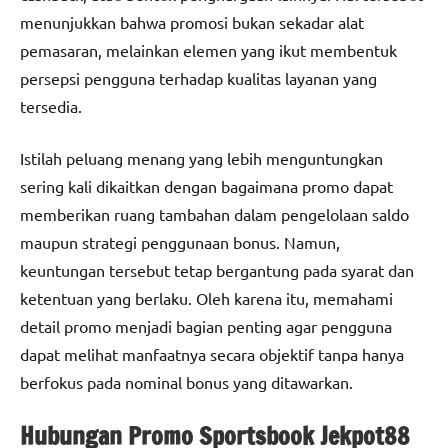
menunjukkan bahwa promosi bukan sekadar alat
pemasaran, melainkan elemen yang ikut membentuk
persepsi pengguna terhadap kualitas layanan yang
tersedia.
Istilah peluang menang yang lebih menguntungkan
sering kali dikaitkan dengan bagaimana promo dapat
memberikan ruang tambahan dalam pengelolaan saldo
maupun strategi penggunaan bonus. Namun,
keuntungan tersebut tetap bergantung pada syarat dan
ketentuan yang berlaku. Oleh karena itu, memahami
detail promo menjadi bagian penting agar pengguna
dapat melihat manfaatnya secara objektif tanpa hanya
berfokus pada nominal bonus yang ditawarkan.
Hubungan Promo Sportsbook Jekpot88