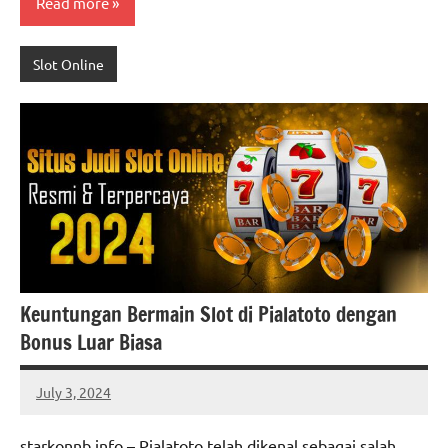
Read more
Slot Online
Keuntungan Bermain Slot di Pialatoto dengan
Bonus Luar Biasa
July 3, 2024
hgawhd0j
No
comments
starkonnb.info – Pialatoto telah dikenal sebagai salah