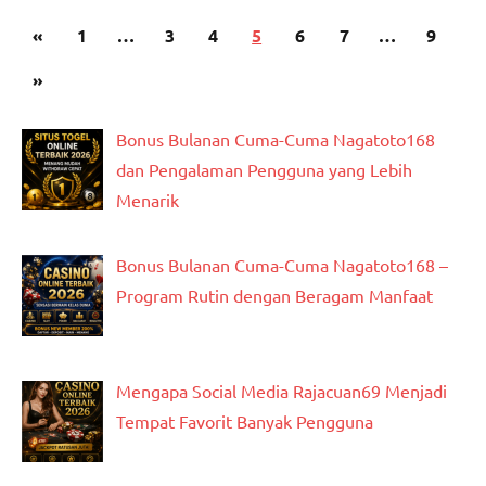
Posts
Previous
«
1
…
3
4
5
6
7
…
9
pagination
Posts
Next
»
Posts
Bonus Bulanan Cuma-Cuma Nagatoto168
dan Pengalaman Pengguna yang Lebih
Menarik
Bonus Bulanan Cuma-Cuma Nagatoto168 –
Program Rutin dengan Beragam Manfaat
Mengapa Social Media Rajacuan69 Menjadi
Tempat Favorit Banyak Pengguna