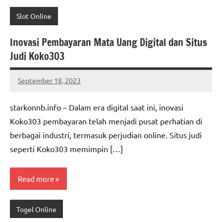
Slot Online
Inovasi Pembayaran Mata Uang Digital dan Situs
Judi Koko303
September 18, 2023
hgawhd0j
No
comments
starkonnb.info – Dalam era digital saat ini, inovasi
Koko303 pembayaran telah menjadi pusat perhatian di
berbagai industri, termasuk perjudian online. Situs judi
seperti Koko303 memimpin […]
Read more
Togel Online