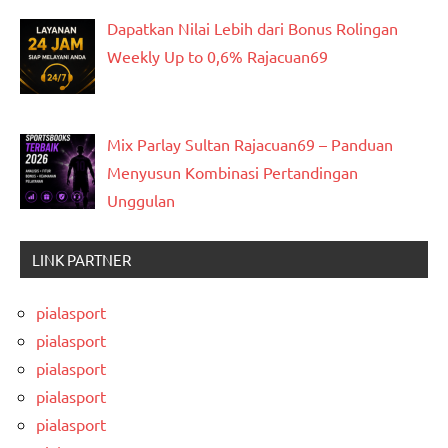
Dapatkan Nilai Lebih dari Bonus Rolingan
Weekly Up to 0,6% Rajacuan69
Mix Parlay Sultan Rajacuan69 – Panduan
Menyusun Kombinasi Pertandingan
Unggulan
LINK PARTNER
pialasport
pialasport
pialasport
pialasport
pialasport