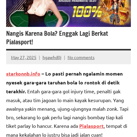
Nangis Karena Bola? Enggak Lagi Berkat
Pialasport!
May 27, 2025
hgawhd0j
No comments
starkonnb.info
– Lo pasti pernah ngalamin momen
nyesek gara-gara taruhan bola lo rontok di detik
terakhir.
Entah gara-gara gol injury time, penalti gak
masuk, atau tim jagoan lo main kayak kesurupan. Yang
awalnya yakin menang, ujung-ujungnya malah zonk. Tapi
bro, sekarang lo gak perlu lagi nangis bombay tiap kali
tiket parlay lo hancur. Karena ada
Pialasport
, tempat di
mana kekalahan lo justru bisa jadi jalan cuan!