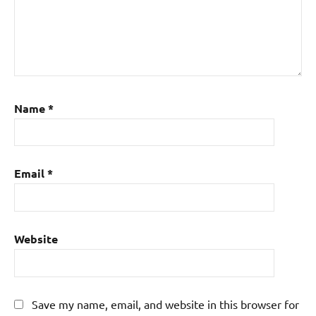
Name
*
Email
*
Website
Save my name, email, and website in this browser for