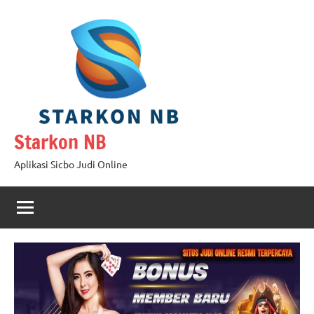
Skip
to
content
Starkon NB
Aplikasi Sicbo Judi Online