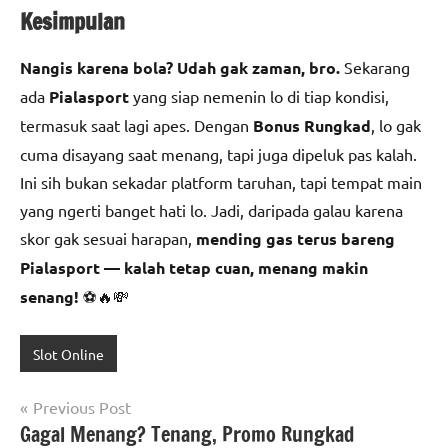
Kesimpulan
Nangis karena bola? Udah gak zaman, bro.
Sekarang
ada
Pialasport
yang siap nemenin lo di tiap kondisi,
termasuk saat lagi apes. Dengan
Bonus Rungkad
, lo gak
cuma disayang saat menang, tapi juga dipeluk pas kalah.
Ini sih bukan sekadar platform taruhan, tapi tempat main
yang ngerti banget hati lo. Jadi, daripada galau karena
skor gak sesuai harapan,
mending gas terus bareng
Pialasport — kalah tetap cuan, menang makin
senang!
⚽🔥💸
Slot Online
Post
Previous Post
Gagal Menang? Tenang, Promo Rungkad
navigation