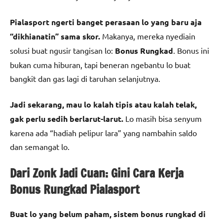
Pialasport ngerti banget perasaan lo yang baru aja
“dikhianatin” sama skor.
Makanya, mereka nyediain
solusi buat ngusir tangisan lo:
Bonus Rungkad
. Bonus ini
bukan cuma hiburan, tapi beneran ngebantu lo buat
bangkit dan gas lagi di taruhan selanjutnya.
Jadi sekarang, mau lo kalah tipis atau kalah telak,
gak perlu sedih berlarut-larut.
Lo masih bisa senyum
karena ada “hadiah pelipur lara” yang nambahin saldo
dan semangat lo.
Dari Zonk Jadi Cuan: Gini Cara Kerja
Bonus Rungkad Pialasport
Buat lo yang belum paham, sistem bonus rungkad di