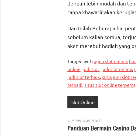
dengan lebih mudah dan tep
tanpa khawatir akan kerugian 
Dan Inilah Beberapa hal pent
sebelum kalian semua, terju
akan merebut hadiah yang pal
Tagged with
agen slot online
,
ban
online
,
judi slot
,
judi slot online
,
judi slot terbaik
,
situs judi slot t
terbaik
,
situs slot online terperc
Slot Online
Post
Previous Post
Panduan Bermain Casino Da
navigation