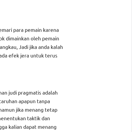
gemari para pemain karena
cok dimainkan oleh pemain
ngkau, Jadi jika anda kalah
ada efek jera untuk terus
han judi pragmatis adalah
s taruhan apapun tanpa
, namun jika menang tetap
menentukan taktik dan
ngga kalian dapat menang