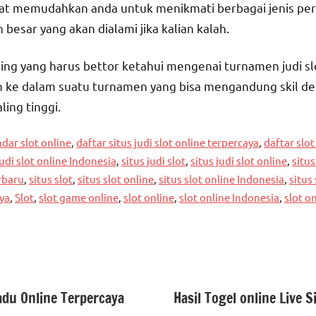
at memudahkan anda untuk menikmati berbagai jenis pe
besar yang akan dialami jika kalian kalah.
ing yang harus bettor ketahui mengenai turnamen judi sl
n ke dalam suatu turnamen yang bisa mengandung skil den
ing tinggi.
dar slot online
,
daftar situs judi slot online terpercaya
,
daftar slot
judi slot online Indonesia
,
situs judi slot
,
situs judi slot online
,
situs
erbaru
,
situs slot
,
situs slot online
,
situs slot online Indonesia
,
situs
aya
,
Slot
,
slot game online
,
slot online
,
slot online Indonesia
,
slot o
du Online Terpercaya
Hasil Togel online Live S