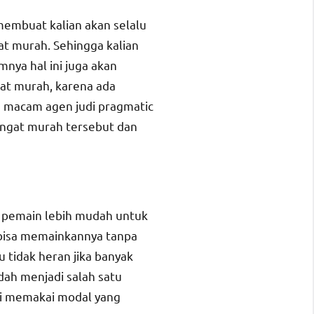
 membuat kalian akan selalu
at murah. Sehingga kalian
mnya hal ini juga akan
at murah, karena ada
a macam agen judi pragmatic
sangat murah tersebut dan
t pemain lebih mudah untuk
 bisa memainkannya tanpa
 tidak heran jika banyak
ah menjadi salah satu
udi memakai modal yang