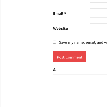
Email
*
Website
Save my name, email, and we
Δ