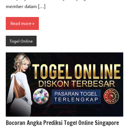
member dalam […]
Read more
Togel Online
Bocoran Angka Prediksi Togel Online Singapore