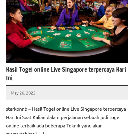
Hasil Togel online Live Singapore terpercaya Hari
Ini
May 26, 2022
allanpoe
No
comments
starkonnb – Hasil Togel online Live Singapore terpercaya
Hari Ini Saat Kalian dalam perjalanan sebuah judi togel
online terbaik ada beberapa Teknik yang akan
memudahkan […]