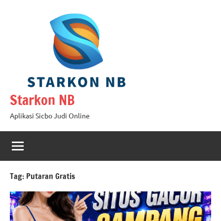
Skip
to
content
Starkon NB
Aplikasi Sicbo Judi Online
Tag:
Putaran Gratis