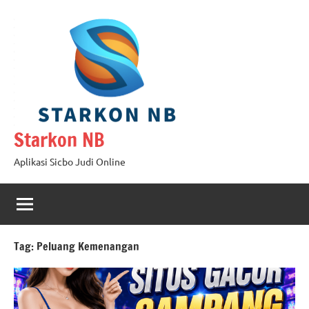
Skip
to
content
Starkon NB
Aplikasi Sicbo Judi Online
Tag:
Peluang Kemenangan