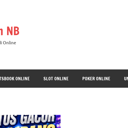
n NB
di Online
TSBOOK ONLINE
SLOT ONLINE
POKER ONLINE
U