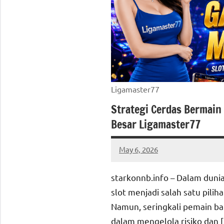
Ligamaster77
Strategi Cerdas Bermain 
Besar Ligamaster77
May 6, 2026
hgawhd0j
starkonnb.info – Dalam dunia
slot menjadi salah satu pilih
Namun, seringkali pemain b
dalam mengelola risiko dan 