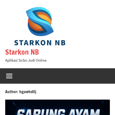
Skip
to
content
Starkon NB
Aplikasi Sicbo Judi Online
Author:
hgawhd0j