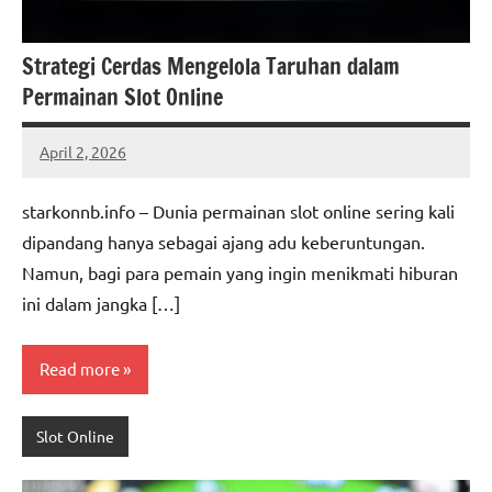
Strategi Cerdas Mengelola Taruhan dalam
Permainan Slot Online
April 2, 2026
hgawhd0j
starkonnb.info – Dunia permainan slot online sering kali
dipandang hanya sebagai ajang adu keberuntungan.
Namun, bagi para pemain yang ingin menikmati hiburan
ini dalam jangka […]
Read more
Slot Online