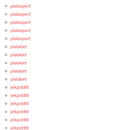
pialasport
pialasport
pialasport
pialasport
pialasport
pialabet
pialabet
pialabet
pialabet
pialabet
jekpot88
jekpot88
jekpot88
jekpot88
jekpot88
jekpot88