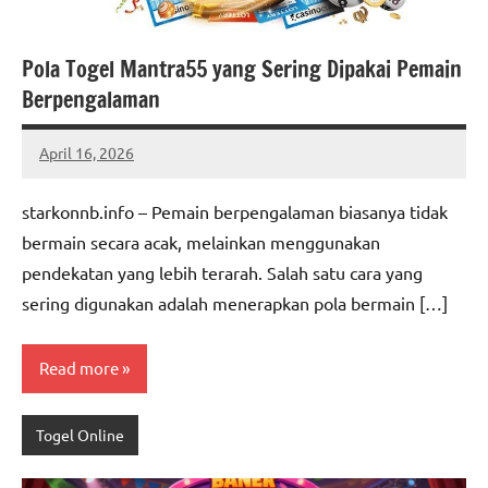
Pola Togel Mantra55 yang Sering Dipakai Pemain
Berpengalaman
April 16, 2026
hgawhd0j
starkonnb.info – Pemain berpengalaman biasanya tidak
bermain secara acak, melainkan menggunakan
pendekatan yang lebih terarah. Salah satu cara yang
sering digunakan adalah menerapkan pola bermain […]
Read more
Togel Online