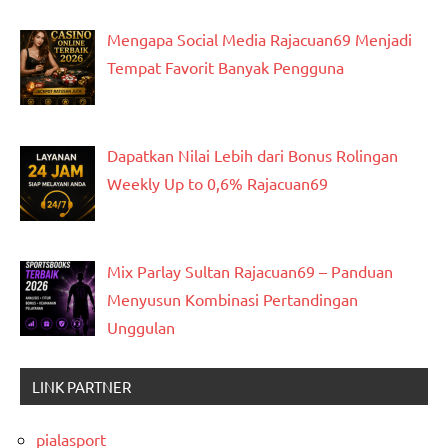
Mengapa Social Media Rajacuan69 Menjadi
Tempat Favorit Banyak Pengguna
Dapatkan Nilai Lebih dari Bonus Rolingan
Weekly Up to 0,6% Rajacuan69
Mix Parlay Sultan Rajacuan69 – Panduan
Menyusun Kombinasi Pertandingan
Unggulan
LINK PARTNER
pialasport