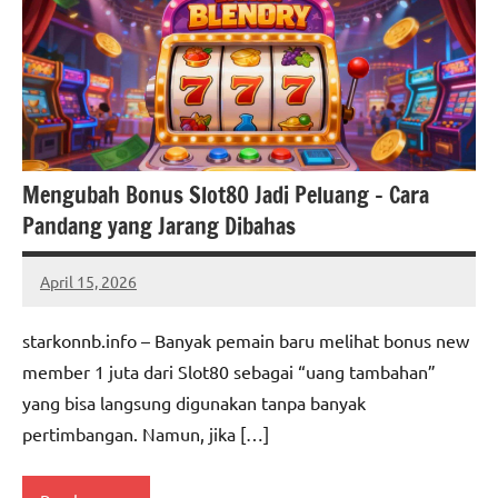
Mengubah Bonus Slot80 Jadi Peluang – Cara
Pandang yang Jarang Dibahas
April 15, 2026
hgawhd0j
starkonnb.info – Banyak pemain baru melihat bonus new
member 1 juta dari Slot80 sebagai “uang tambahan”
yang bisa langsung digunakan tanpa banyak
pertimbangan. Namun, jika […]