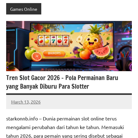
Games Online
Tren Slot Gacor 2026 – Pola Permainan Baru
yang Banyak Diburu Para Slotter
March 13, 2026
hgawhd0j
starkonnb.info – Dunia permainan slot online terus
mengalami perubahan dari tahun ke tahun. Memasuki
tahun 2026, para pemain yang sering disebut sebagai