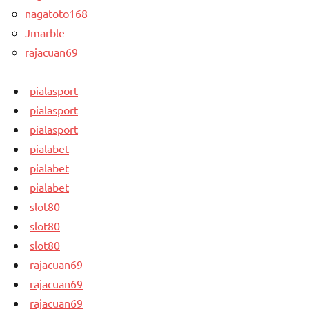
nagatoto168
Jmarble
rajacuan69
pialasport
pialasport
pialasport
pialabet
pialabet
pialabet
slot80
slot80
slot80
rajacuan69
rajacuan69
rajacuan69