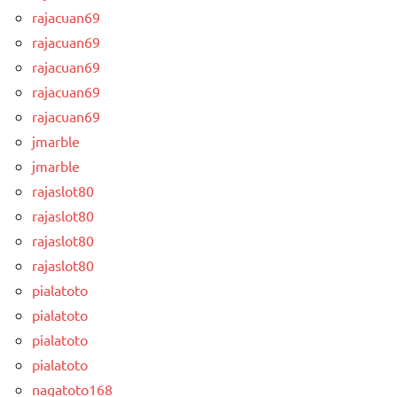
rajacuan69
rajacuan69
rajacuan69
rajacuan69
rajacuan69
jmarble
jmarble
rajaslot80
rajaslot80
rajaslot80
rajaslot80
pialatoto
pialatoto
pialatoto
pialatoto
nagatoto168