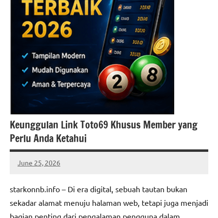
Keunggulan Link Toto69 Khusus Member yang
Perlu Anda Ketahui
June 25, 2026
hgawhd0j
starkonnb.info – Di era digital, sebuah tautan bukan
sekadar alamat menuju halaman web, tetapi juga menjadi
bagian penting dari pengalaman pengguna dalam