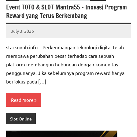
Event TOTO & SLOT Mantra55 – Inovasi Program
Reward yang Terus Berkembang
July 3, 2026
hgawhd0j
starkonnb.info – Perkembangan teknologi digital telah
membawa perubahan besar terhadap cara sebuah
platform membangun hubungan dengan komunitas
penggunanya. Jika sebelumnya program reward hanya
berfokus pada […]
Read more
Slot Online