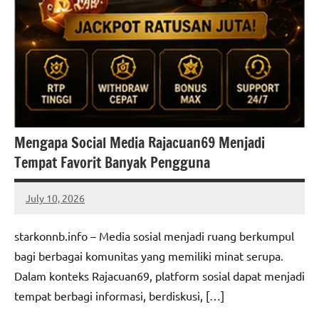
Mengapa Social Media Rajacuan69 Menjadi
Tempat Favorit Banyak Pengguna
July 10, 2026
hgawhd0j
starkonnb.info – Media sosial menjadi ruang berkumpul
bagi berbagai komunitas yang memiliki minat serupa.
Dalam konteks Rajacuan69, platform sosial dapat menjadi
tempat berbagi informasi, berdiskusi, […]