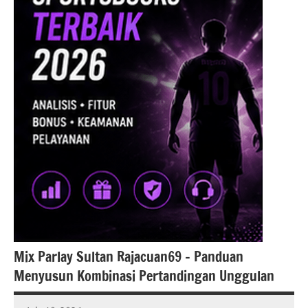
Mix Parlay Sultan Rajacuan69 – Panduan
Menyusun Kombinasi Pertandingan Unggulan