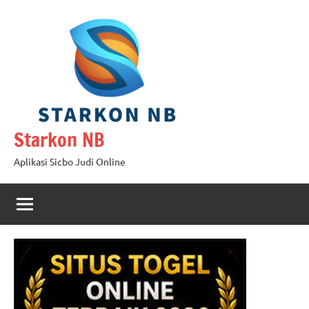
Skip
to
content
Starkon NB
Aplikasi Sicbo Judi Online