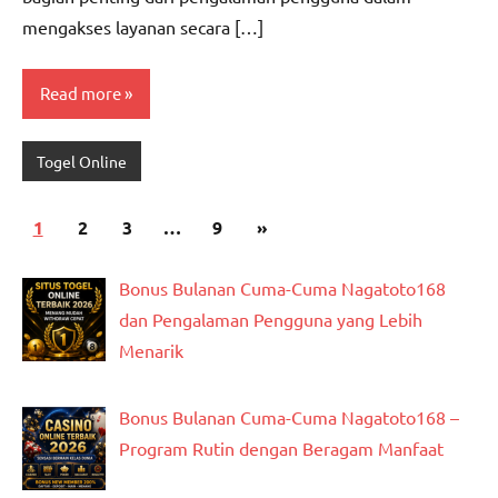
mengakses layanan secara […]
Read more
Togel Online
Posts
Next
1
2
3
…
9
»
pagination
Posts
Bonus Bulanan Cuma-Cuma Nagatoto168
dan Pengalaman Pengguna yang Lebih
Menarik
Bonus Bulanan Cuma-Cuma Nagatoto168 –
Program Rutin dengan Beragam Manfaat