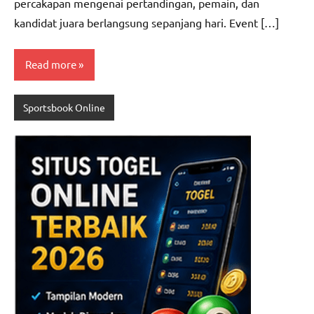
percakapan mengenai pertandingan, pemain, dan
kandidat juara berlangsung sepanjang hari. Event […]
Read more
Sportsbook Online