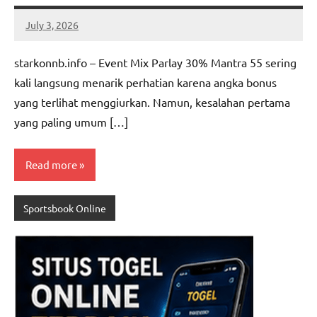
July 3, 2026
hgawhd0j
starkonnb.info – Event Mix Parlay 30% Mantra 55 sering
kali langsung menarik perhatian karena angka bonus
yang terlihat menggiurkan. Namun, kesalahan pertama
yang paling umum […]
Read more
Sportsbook Online