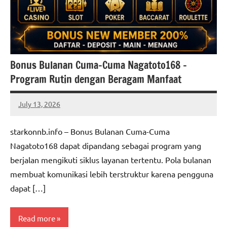
Bonus Bulanan Cuma-Cuma Nagatoto168 –
Program Rutin dengan Beragam Manfaat
July 13, 2026
hgawhd0j
starkonnb.info – Bonus Bulanan Cuma-Cuma
Nagatoto168 dapat dipandang sebagai program yang
berjalan mengikuti siklus layanan tertentu. Pola bulanan
membuat komunikasi lebih terstruktur karena pengguna
dapat […]
Read more