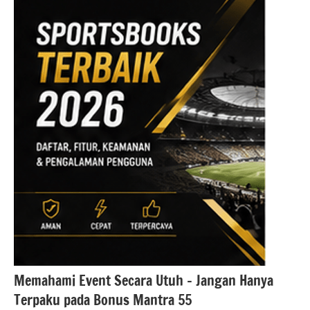
Memahami Event Secara Utuh – Jangan Hanya
Terpaku pada Bonus Mantra 55