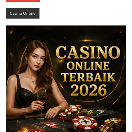
Casino Online