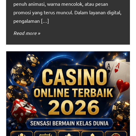
penuh animasi, warna mencolok, atau pesan
promosi yang terus muncul. Dalam layanan digital,
pengalaman […]
Read more